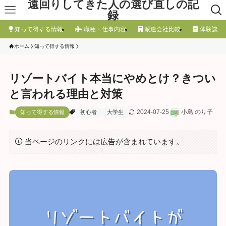
遠回りしてきた人の選び直しの記
録
知って得する情報
職種・仕事内容
派遣会社比較
体験談
ホーム
知って得する情報
リゾートバイト本当にやめとけ？きつい
と言われる理由と対策
2024-07-25
小島 のり子
知って得する情報
初心者
大学生
当ページのリンクには広告が含まれています。